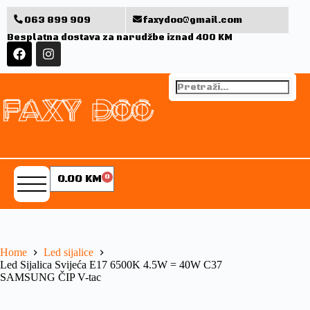
063 899 909
faxydoo@gmail.com
Besplatna dostava za narudžbe iznad 400 KM
0.00
KM
0
Home
Led sijalice
Led Sijalica Svijeća E17 6500K 4.5W = 40W C37
SAMSUNG ČIP V-tac