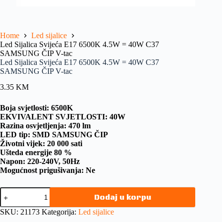
Home
Led sijalice
Led Sijalica Svijeća E17 6500K 4.5W = 40W C37
SAMSUNG ČIP V-tac
Led Sijalica Svijeća E17 6500K 4.5W = 40W C37
SAMSUNG ČIP V-tac
3.35
KM
Boja svjetlosti: 6500K
EKVIVALENT SVJETLOSTI: 40W
Razina osvjetljenja: 470 lm
LED tip: SMD SAMSUNG ČIP
Životni vijek: 20 000 sati
Ušteda energije 80 %
Napon: 220-240V, 50Hz
Mogućnost prigušivanja: Ne
Dodaj u korpu
SKU:
21173
Kategorija:
Led sijalice