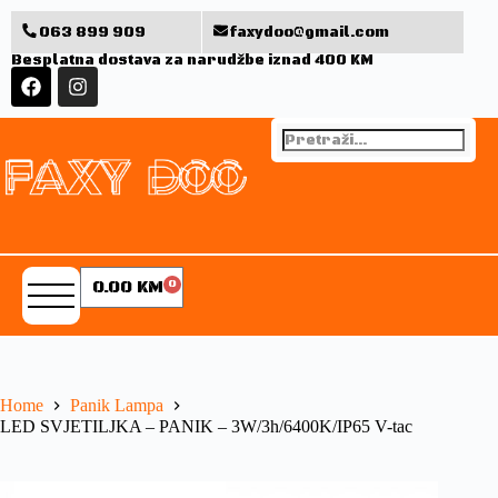
063 899 909
faxydoo@gmail.com
Besplatna dostava za narudžbe iznad 400 KM
0.00
KM
0
Home
Panik Lampa
LED SVJETILJKA – PANIK – 3W/3h/6400K/IP65 V-tac