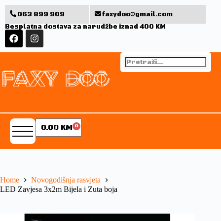
063 899 909
faxydoo@gmail.com
Besplatna dostava za narudžbe iznad 400 KM
0.00
KM
0
Home
Novogodišnja rasvjeta
LED Zavjesa 3x2m Bijela i Zuta boja