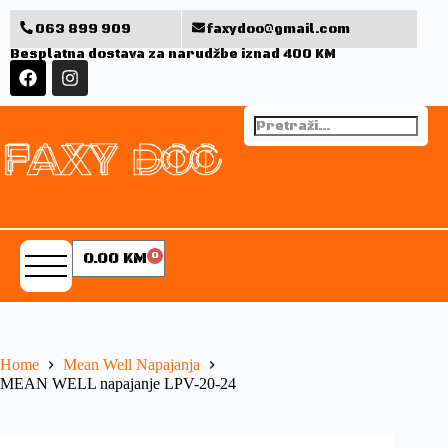
063 899 909
faxydoo@gmail.com
Besplatna dostava za narudžbe iznad 400 KM
0.00
KM
0
Home
Mean Well Napajanja
MEAN WELL napajanje LPV-20-24