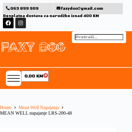
063 899 909
faxydoo@gmail.com
Besplatna dostava za narudžbe iznad 400 KM
0.00
KM
0
Home
Mean Well Napajanja
MEAN WELL napajanje LRS-200-48