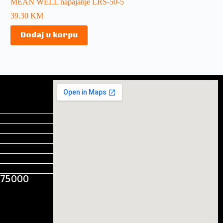
MEAN WELL napajanje LRS-50-5
39.30
KM
Dodaj u korpu
, 75000