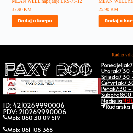
MEAN WELL napajanje LRS-75-12
MEAN WELL napa
37.90
KM
25.90
KM
Dodaj u korpu
Dodaj u ko
Radno vri
Ponedjeljak
7
Utorak
7:30 
Srijeda
7:30 
Četvrtak
7:3
Petak
7:30 -
Subota
8:00 
Nedjelja
NE
ID: 4210269990006
Rudarska 1
PDV: 210269990006
Mob: 060 30 09 519
Mob: 061 108 368