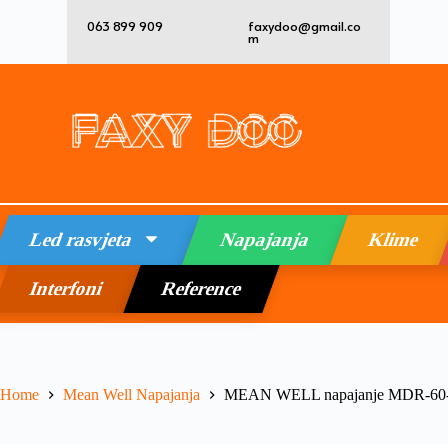
063 899 909
faxydoo@gmail.co
m
Led rasvjeta
Napajanja
Klime
Interfoni
Reference
Home
Mean Well Napajanja
MEAN WELL napajanje MDR-60