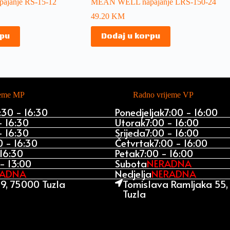
janje RS-15-12
MEAN WELL napajanje LRS-150-24
49.20
KM
rpu
Dodaj u korpu
jeme MP
Radno vrijeme VP
:30 - 16:30
Ponedjeljak
7:00 - 16:00
- 16:30
Utorak
7:00 - 16:00
- 16:30
Srijeda
7:00 - 16:00
0 - 16:30
Četvrtak
7:00 - 16:00
 16:30
Petak
7:00 - 16:00
- 13:00
Subota
NERADNA
RADNA
Nedjelja
NERADNA
9, 75000 Tuzla
Tomislava Ramljaka 55
Tuzla