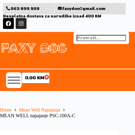
063 899 909
faxydoo@gmail.com
Besplatna dostava za narudžbe iznad 400 KM
0.00
KM
0
Home
Mean Well Napajanja
MEAN WELL napajanje PSC-100A-C