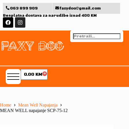
063 899 909
faxydoo@gmail.com
Besplatna dostava za narudžbe iznad 400 KM
0.00
KM
0
Home
Mean Well Napajanja
MEAN WELL napajanje SCP-75-12