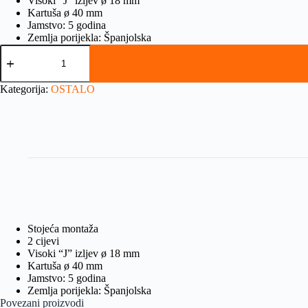
Visoki “J” izljev ø 18 mm
Kartuša ø 40 mm
Jamstvo: 5 godina
Zemlja porijekla: Španjolska
Kategorija:
OSTALO
Stojeća montaža
2 cijevi
Visoki “J” izljev ø 18 mm
Kartuša ø 40 mm
Jamstvo: 5 godina
Zemlja porijekla: Španjolska
Povezani proizvodi