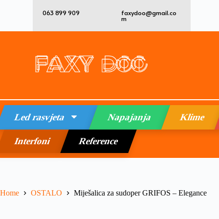
063 899 909
faxydoo@gmail.co
m
Led rasvjeta
Napajanja
Klime
Interfoni
Reference
Home
OSTALO
Miješalica za sudoper GRIFOS – Elegance