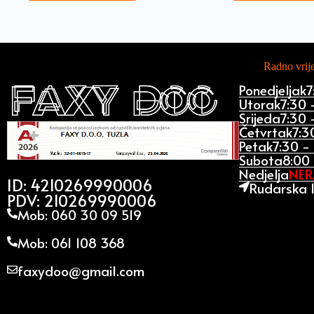
Radno vri
Ponedjeljak
7
Utorak
7:30 
Srijeda
7:30 
Četvrtak
7:3
Petak
7:30 -
Subota
8:00 
Nedjelja
NE
ID: 4210269990006
Rudarska 1
PDV: 210269990006
Mob: 060 30 09 519
Mob: 061 108 368
faxydoo@gmail.com