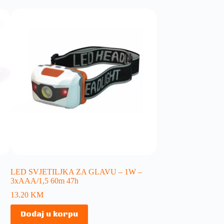
LED SVJETILJKA ZA GLAVU – 1W –
3xAAA/1,5 60m 47h
13.20
KM
Dodaj u korpu