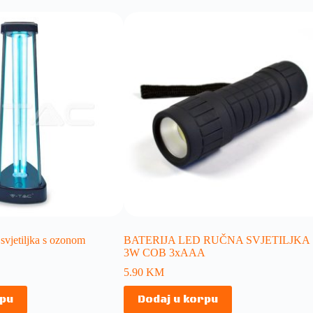
vjetiljka s ozonom
BATERIJA LED RUČNA SVJETILJKA
3W COB 3xAAA
5.90
KM
rpu
Dodaj u korpu