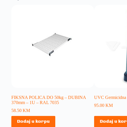
FIKSNA POLICA DO 50kg – DUBINA
UVC Germicidna s
370mm – 1U – RAL 7035
95.00
KM
58.50
KM
Dodaj u korpu
Dodaj u ko