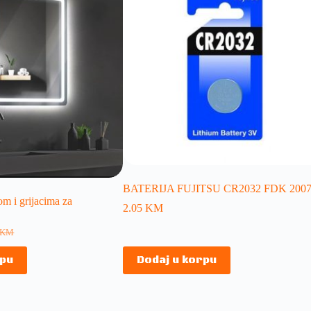
BATERIJA FUJITSU CR2032 FDK 200
om i grijacima za
2.05
KM
KM
rpu
Dodaj u korpu