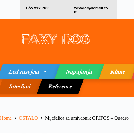
063 899 909
faxydoo@gmail.co
m
Led rasvjeta
Napajanja
Klime
Interfoni
Reference
Home
OSTALO
Miješalica za umivaonik GRIFOS – Quadro