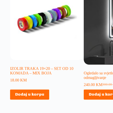
IZOLIR TRAKA 19×20 – SET OD 10
KOMADA – MIX BOJA
Ogledalo sa svjetl
odmagljivanje
18.00
KM
240.00
KM
300.00
Dodaj u korpu
Dodaj u ko