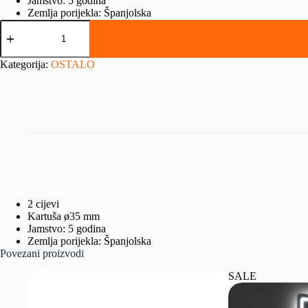
Jamstvo: 5 godina
Zemlja porijekla: Španjolska
Kategorija:
OSTALO
2 cijevi
Kartuša ø35 mm
Jamstvo: 5 godina
Zemlja porijekla: Španjolska
Povezani proizvodi
SALE