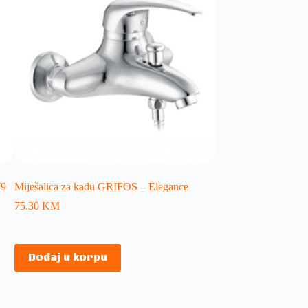
79
Miješalica za kadu GRIFOS – Elegance
75.30
KM
Dodaj u korpu