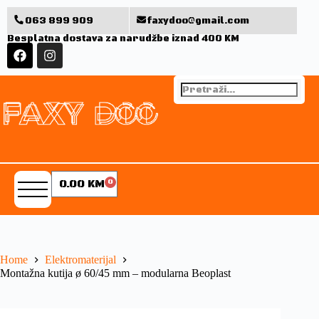
063 899 909
faxydoo@gmail.com
Besplatna dostava za narudžbe iznad 400 KM
0.00
KM
0
Home
Elektromaterijal
Montažna kutija ø 60/45 mm – modularna Beoplast