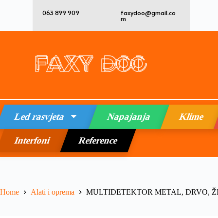
063 899 909
faxydoo@gmail.co
m
Led rasvjeta
Napajanja
Klime
Interfoni
Reference
Home
Alati i oprema
MULTIDETEKTOR METAL, DRVO, ŽI