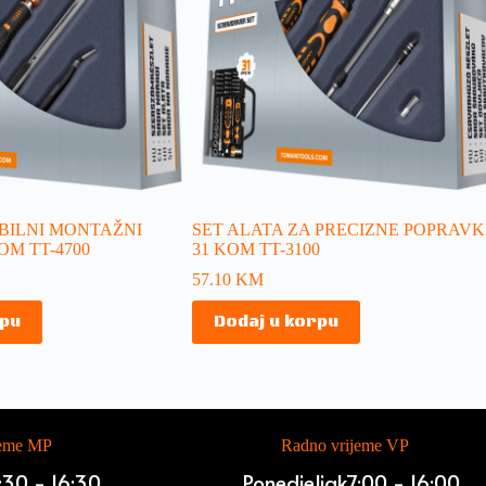
BILNI MONTAŽNI
SET ALATA ZA PRECIZNE POPRAVK
OM TT-4700
31 KOM TT-3100
57.10
KM
rpu
Dodaj u korpu
jeme MP
Radno vrijeme VP
:30 - 16:30
Ponedjeljak
7:00 - 16:00