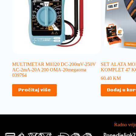
MULTIMETAR M0320 DC-200mV-250V
SET ALATA MO
AC-2mA-20A 200 OMA-20megaoma
KOMPLET 47 K
039764
60.40
KM
Pročitaj više
Dodaj u ko
Radno vri
Ponedjeljak
7