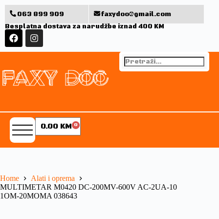
063 899 909
faxydoo@gmail.com
Besplatna dostava za narudžbe iznad 400 KM
0.00
KM
0
Home
Alati i oprema
MULTIMETAR M0420 DC-200MV-600V AC-2UA-10
1OM-20MOMA 038643