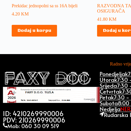
Prekidac jednopolni sa ss 16A bijeli
RAZVODNA TA
OSIGURAČA
4.20
KM
41.80
KM
Dodaj u korpu
Dodaj u ko
Radno vri
Ponedjeljak
7
Utorak
7:30 
Srijeda
7:30 
Četvrtak
7:3
Petak
7:30 -
Subota
8:00 
Nedjelja
NE
ID: 4210269990006
Rudarska 1
PDV: 210269990006
Mob: 060 30 09 519