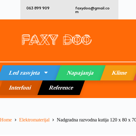
063 899 909
faxydoo@gmail.co
m
Led rasvjeta
Napajanja
Klime
Interfoni
Reference
Home
Elektromaterijal
Nadgradna razvodna kutija 120 x 80 x 