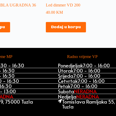
BLA UGRADNA 36
Led dimmer VD 200
40.00
KM
rpu
Dodaj u korpu
jeme MP
Radno vrijeme VP
:30 - 16:30
Ponedjeljak
7:00 - 16:00
- 16:30
Utorak
7:00 - 16:00
- 16:30
Srijeda
7:00 - 16:00
0 - 16:30
Četvrtak
7:00 - 16:00
 16:30
Petak
7:00 - 16:00
- 13:00
Subota
NERADNA
RADNA
Nedjelja
NERADNA
9, 75000 Tuzla
Tomislava Ramljaka 55
Tuzla