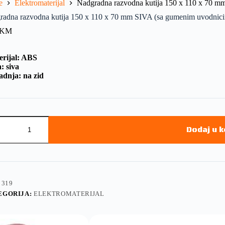
e
Elektromaterijal
Nadgradna razvodna kutija 150 x 110 x 70
radna razvodna kutija 150 x 110 x 70 mm SIVA (sa gumenim uvod
KM
erijal: ABS
: siva
adnja: na zid
Dodaj u 
:
319
EGORIJA:
ELEKTROMATERIJAL