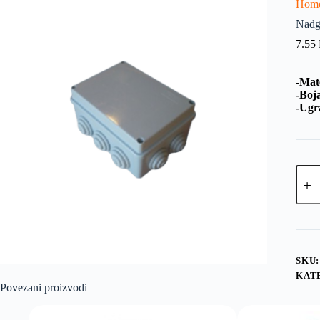
Hom
Nadg
7.55
-Mat
-Boja
-Ugr
SKU
KAT
Povezani proizvodi