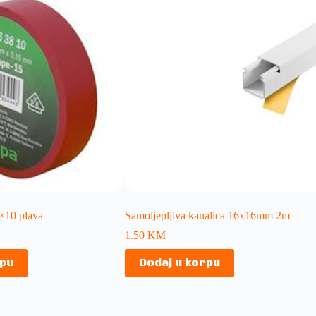
5×10 plava
Samoljepljiva kanalica 16x16mm 2m
1.50
KM
rpu
Dodaj u korpu