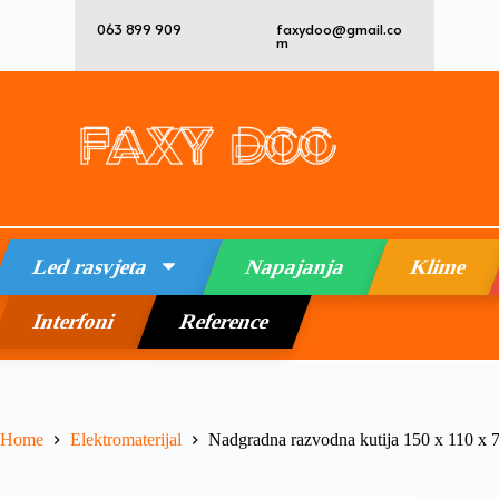
063 899 909
faxydoo@gmail.co
m
Led rasvjeta
Napajanja
Klime
Interfoni
Reference
Home
Elektromaterijal
Nadgradna razvodna kutija 150 x 110