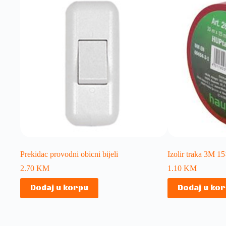
Prekidac provodni obicni bijeli
Izolir traka 3M 1
2.70
KM
1.10
KM
Dodaj u korpu
Dodaj u ko