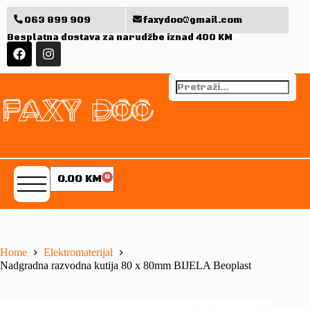
063 899 909
faxydoo@gmail.com
Besplatna dostava za narudžbe iznad 400 KM
0.00
KM
0
Home
Elektromaterijal
Nadgradna razvodna kutija 80 x 80mm BIJELA Beoplast