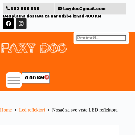
063 899 909
faxydoo@gmail.com
Besplatna dostava za narudžbe iznad 400 KM
0.00
KM
0
Home
Led reflektori
Nosač za sve vrste LED reflektora