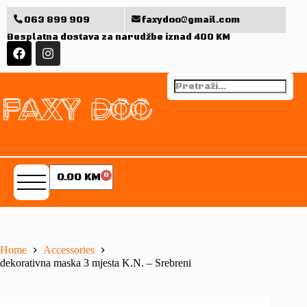
063 899 909
faxydoo@gmail.com
Besplatna dostava za narudžbe iznad 400 KM
0.00
KM
0
Home
Accessories
dekorativna maska 3 mjesta K.N. – Srebreni