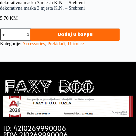
dekorativna maska 3 mjesta K.N. – Srebreni
dekorativna maska 3 mjesta K.N. – Srebreni
5.70
KM
Dodaj u korpu
Kategorije:
Accessories
,
Prekidači
,
Utičnice
ID: 4210269990006
PDV: 210269990006