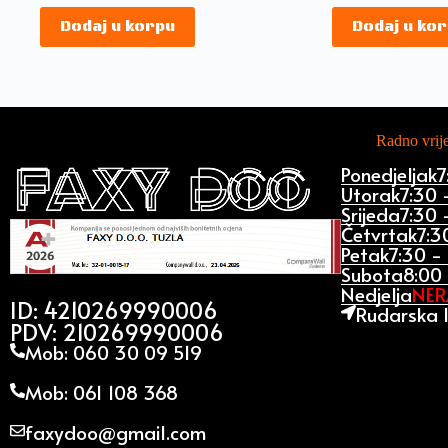
Dodaj u korpu
Dodaj u ko
Radno vri
Ponedjeljak
7
Utorak
7:30 
Srijeda
7:30 
Četvrtak
7:3
Petak
7:30 -
Subota
8:00 
Nedjelja
NE
ID: 4210269990006
Rudarska 1
PDV: 210269990006
Mob: 060 30 09 519
Mob: 061 108 368
faxydoo@gmail.com