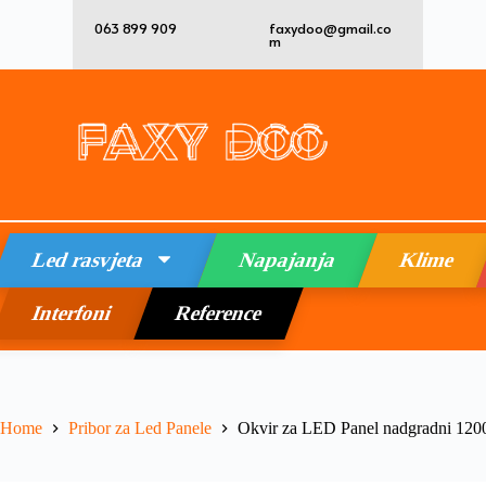
063 899 909
faxydoo@gmail.co
m
Led rasvjeta
Napajanja
Klime
Interfoni
Reference
Home
Pribor za Led Panele
Okvir za LED Panel nadgradni 1