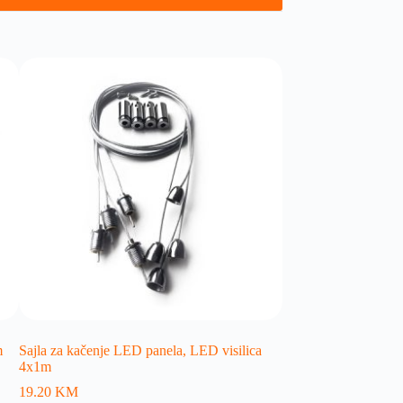
m
Sajla za kačenje LED panela, LED visilica
4x1m
19.20
KM