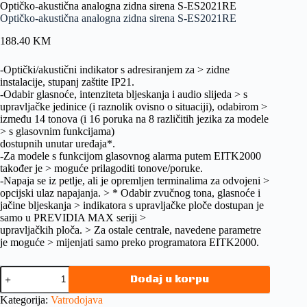
Optičko-akustična analogna zidna sirena S-ES2021RE
Optičko-akustična analogna zidna sirena S-ES2021RE
188.40
KM
-Optički/akustični indikator s adresiranjem za > zidne
instalacije, stupanj zaštite IP21.
-Odabir glasnoće, intenziteta bljeskanja i audio slijeda > s
upravljačke jedinice (i raznolik ovisno o situaciji), odabirom >
između 14 tonova (i 16 poruka na 8 različitih jezika za modele
> s glasovnim funkcijama)
dostupnih unutar uređaja*.
-Za modele s funkcijom glasovnog alarma putem EITK2000
također je > moguće prilagoditi tonove/poruke.
-Napaja se iz petlje, ali je opremljen terminalima za odvojeni >
opcijski ulaz napajanja. > * Odabir zvučnog tona, glasnoće i
jačine bljeskanja > indikatora s upravljačke ploče dostupan je
samo u PREVIDIA MAX seriji >
upravljačkih ploča. > Za ostale centrale, navedene parametre
je moguće > mijenjati samo preko programatora EITK2000.
Dodaj u korpu
Kategorija:
Vatrodojava