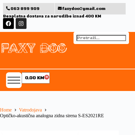
063 899 909
faxydoo@gmail.com
Besplatna dostava za narudžbe iznad 400 KM
0.00
KM
0
Home
Vatrodojava
Optičko-akustična analogna zidna sirena S-ES2021RE