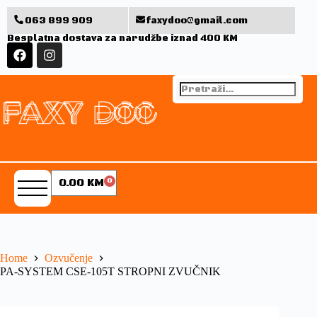
063 899 909
faxydoo@gmail.com
Besplatna dostava za narudžbe iznad 400 KM
0.00
KM
0
Home
Ozvučenje
PA-SYSTEM CSE-105T STROPNI ZVUČNIK