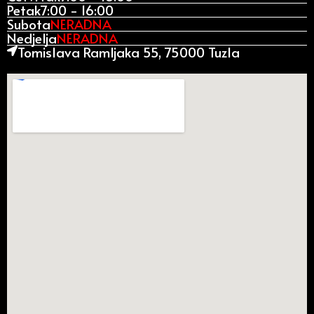
Petak
7:00 - 16:00
Subota
NERADNA
Nedjelja
NERADNA
Tomislava Ramljaka 55, 75000 Tuzla