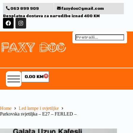
063 899 909
faxydoo@gmail.com
Besplatna dostava za narudžbe iznad 400 KM
0.00
KM
0
Home
Led lampe i svjetiljke
Parkovska svjetiljka – E27 – FERLED –