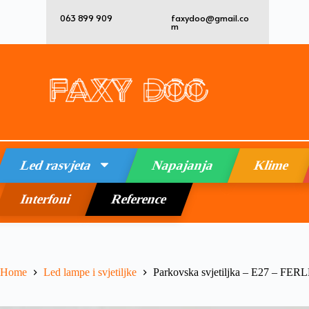
063 899 909
faxydoo@gmail.co
m
Led rasvjeta
Napajanja
Klime
Interfoni
Reference
Home
Led lampe i svjetiljke
Parkovska svjetiljka – E27 – FER