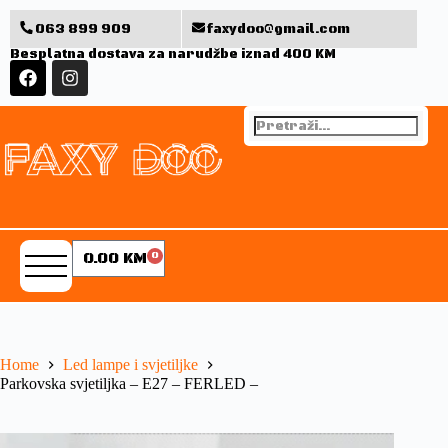
063 899 909
faxydoo@gmail.com
Besplatna dostava za narudžbe iznad 400 KM
0.00
KM
0
Home
Led lampe i svjetiljke
Parkovska svjetiljka – E27 – FERLED –