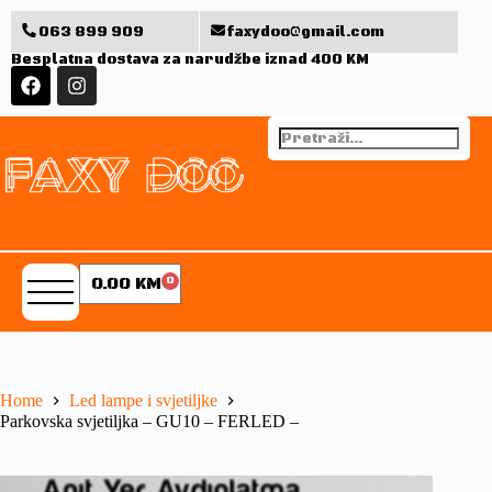
063 899 909
faxydoo@gmail.com
Besplatna dostava za narudžbe iznad 400 KM
0.00
KM
0
Home
Led lampe i svjetiljke
Parkovska svjetiljka – GU10 – FERLED –