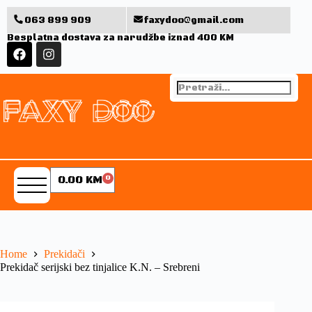
063 899 909
faxydoo@gmail.com
Besplatna dostava za narudžbe iznad 400 KM
0.00
KM
0
Home
Prekidači
Prekidač serijski bez tinjalice K.N. – Srebreni