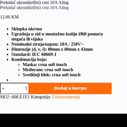
Prekidač ukrsni(križni) crni 10A Aling
Prekidač ukrsni(križni) crni 10A Aling
12.00
KM
Sklopka ukrsna
Ugradnja u zid u montažnu kutiju Ø60 pomoću
stegača ili vijaka
Nominalni struja/napon: 10A / 250V~
Dimenzije (d, v, š): 80mm x 80mm x 43mm
Standard: IEC 60669-1
Kombinacija boja:
Maska: crna soft touch
Međuram: crna soft touch
Središnji blok: crna soft touch
Dodaj u korpu
SKU:
608.E1E1
Kategorija:
Elektromaterijal