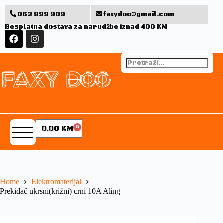
063 899 909
faxydoo@gmail.com
Besplatna dostava za narudžbe iznad 400 KM
0.00
KM
0
Home
Elektromaterijal
Prekidač ukrsni(križni) crni 10A Aling