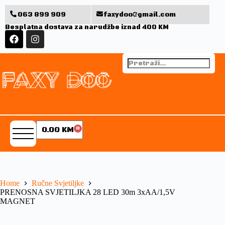
063 899 909
faxydoo@gmail.com
Besplatna dostava za narudžbe iznad 400 KM
0.00
KM
0
Home
Ručne Svjetiljke
PRENOSNA SVJETILJKA 28 LED 30m 3xAA/1,5V
MAGNET