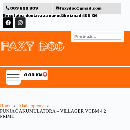
063 899 909
faxydoo@gmail.com
Besplatna dostava za narudžbe iznad 400 KM
0.00
KM
0
Home
Alati i oprema
PUNJAČ AKUMULATORA – VILLAGER VCBM 4.2
PRIME