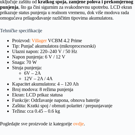
uključuje zaštitu od
kratkog spoja, zamjene polova i prekomjernog
punjenja
, što ga čini sigurnim za svakodnevnu upotrebu. LCD ekran
prikazuje status punjenja u realnom vremenu, dok više modova rada
omogućava prilagođavanje različitim tipovima akumulatora.
Tehničke specifikacije
Proizvod:
Villager
VCBM 4.2 Prime
Tip: Punjač akumulatora (mikroprocesorski)
Ulazni napon: 220–240 V / 50 Hz
Napon punjenja: 6 V / 12 V
Snaga: 70 W
Struja punjenja:
6V – 2A
12V – 2A / 4A
Kapacitet akumulatora: 4 – 120 Ah
Broj modova: 8 režima punjenja
Ekran: LCD prikaz statusa
Funkcije: Održavanje napona, obnova baterije
Zaštita: Kratki spoj / obrnuti polaritet / prepunjavanje
Težina: cca 0.45 – 0.6 kg
Pogledajte sve proizvode iz kategorije
ovdje
.