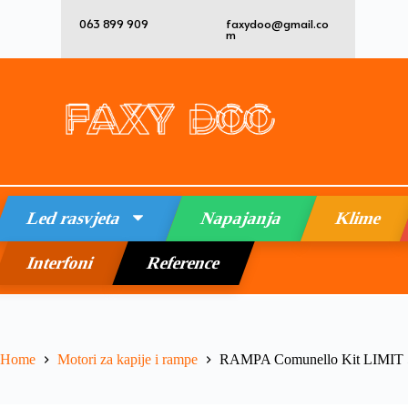
063 899 909
faxydoo@gmail.co
m
Led rasvjeta
Napajanja
Klime
Interfoni
Reference
Home
Motori za kapije i rampe
RAMPA Comunello Kit LIMIT 5