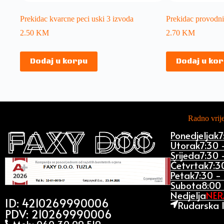
Prekidac kvarcne peci uski 3 izvoda
Prekidac provodni 
2.50
KM
2.70
KM
Dodaj u korpu
Dodaj u ko
Radno vri
Ponedjeljak
7
Utorak
7:30 
Srijeda
7:30 
Četvrtak
7:3
Petak
7:30 -
Subota
8:00 
Nedjelja
NE
ID: 4210269990006
Rudarska 1
PDV: 210269990006