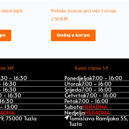
obicni bijeli
Prekidac kvarcne peci uski 3 izvoda
2.50
KM
rpu
Dodaj u korpu
jeme MP
Radno vrijeme VP
:30 - 16:30
Ponedjeljak
7:00 - 16:00
- 16:30
Utorak
7:00 - 16:00
- 16:30
Srijeda
7:00 - 16:00
0 - 16:30
Četvrtak
7:00 - 16:00
 16:30
Petak
7:00 - 16:00
- 13:00
Subota
NERADNA
RADNA
Nedjelja
NERADNA
9, 75000 Tuzla
Tomislava Ramljaka 55
Tuzla