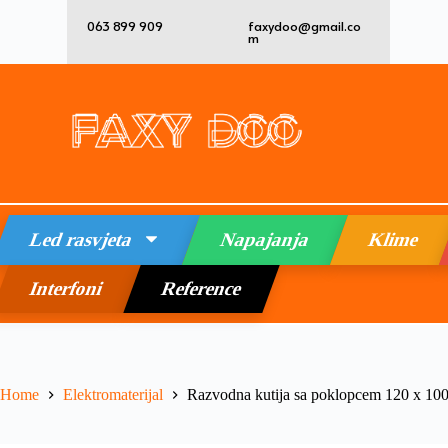
063 899 909
faxydoo@gmail.co
m
Led rasvjeta
Napajanja
Klime
Interfoni
Reference
Home
Elektromaterijal
Razvodna kutija sa poklopcem 120 x 10