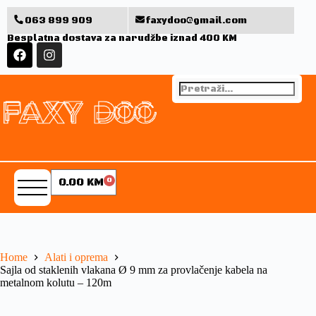
063 899 909
faxydoo@gmail.com
Besplatna dostava za narudžbe iznad 400 KM
0.00
KM
0
Home
Alati i oprema
Sajla od staklenih vlakana Ø 9 mm za provlačenje kabela na
metalnom kolutu – 120m