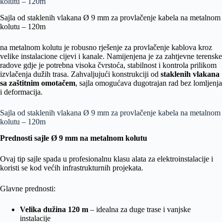
kolutu – 120m
Sajla od staklenih vlakana Ø 9 mm za provlačenje kabela na metalnom
kolutu – 120m
na metalnom kolutu je robusno rješenje za provlačenje kablova kroz
velike instalacione cijevi i kanale. Namijenjena je za zahtjevne terenske
radove gdje je potrebna visoka čvrstoća, stabilnost i kontrola prilikom
izvlačenja dužih trasa. Zahvaljujući konstrukciji od
staklenih vlakana
sa zaštitnim omotačem
, sajla omogućava dugotrajan rad bez lomljenja
i deformacija.
Sajla od staklenih vlakana Ø 9 mm za provlačenje kabela na metalnom
kolutu – 120m
Prednosti sajle Ø 9 mm na metalnom kolutu
Ovaj tip sajle spada u profesionalnu klasu alata za elektroinstalacije i
koristi se kod većih infrastrukturnih projekata.
Glavne prednosti:
Velika dužina 120 m
– idealna za duge trase i vanjske
instalacije