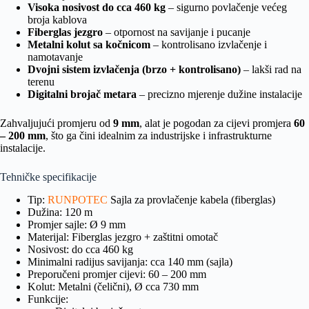
Visoka nosivost do cca 460 kg
– sigurno povlačenje većeg
broja kablova
Fiberglas jezgro
– otpornost na savijanje i pucanje
Metalni kolut sa kočnicom
– kontrolisano izvlačenje i
namotavanje
Dvojni sistem izvlačenja (brzo + kontrolisano)
– lakši rad na
terenu
Digitalni brojač metara
– precizno mjerenje dužine instalacije
Zahvaljujući promjeru od
9 mm
, alat je pogodan za cijevi promjera
60
– 200 mm
, što ga čini idealnim za industrijske i infrastrukturne
instalacije.
Tehničke specifikacije
Tip:
RUNPOTEC
Sajla za provlačenje kabela (fiberglas)
Dužina: 120 m
Promjer sajle: Ø 9 mm
Materijal: Fiberglas jezgro + zaštitni omotač
Nosivost: do cca 460 kg
Minimalni radijus savijanja: cca 140 mm (sajla)
Preporučeni promjer cijevi: 60 – 200 mm
Kolut: Metalni (čelični), Ø cca 730 mm
Funkcije: