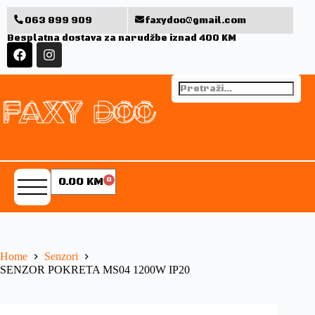
063 899 909
faxydoo@gmail.com
Besplatna dostava za narudžbe iznad 400 KM
0.00
KM
0
Home
Senzori
SENZOR POKRETA MS04 1200W IP20