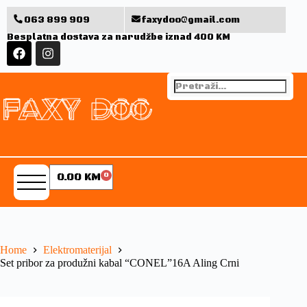
063 899 909
faxydoo@gmail.com
Besplatna dostava za narudžbe iznad 400 KM
0.00
KM
0
Home
Elektromaterijal
Set pribor za produžni kabal “CONEL”16A Aling Crni