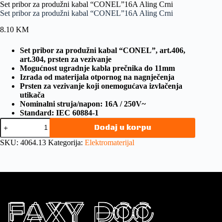
Set pribor za produžni kabal “CONEL”16A Aling Crni
Set pribor za produžni kabal “CONEL”16A Aling Crni
8.10
KM
Set pribor za produžni kabal “CONEL”, art.406,
art.304, prsten za vezivanje
Mogućnost ugradnje kabla prečnika do 11mm
Izrada od materijala otpornog na nagnječenja
Prsten za vezivanje koji onemogućava izvlačenja
utikača
Nominalni struja/napon: 16A / 250V~
Standard: IEC 60884-1
Dodaj u korpu
SKU:
4064.13
Kategorija:
Elektromaterijal