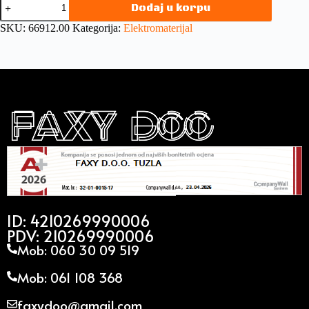
Dodaj u korpu
SKU:
66912.00
Kategorija:
Elektromaterijal
ID: 4210269990006
PDV: 210269990006
Mob: 060 30 09 519
Mob: 061 108 368
faxydoo@gmail.com