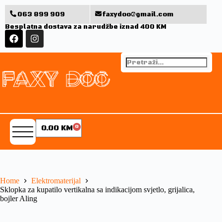
063 899 909
faxydoo@gmail.com
Besplatna dostava za narudžbe iznad 400 KM
0.00
KM
0
Home
Elektromaterijal
Sklopka za kupatilo vertikalna sa indikacijom svjetlo, grijalica,
bojler Aling