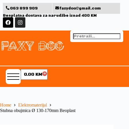
063 899 909
faxydoo@gmail.com
Besplatna dostava za narudžbe iznad 400 KM
0.00
KM
0
Home
Elektromaterijal
Stubna obujmica Ø 130-170mm Beoplast