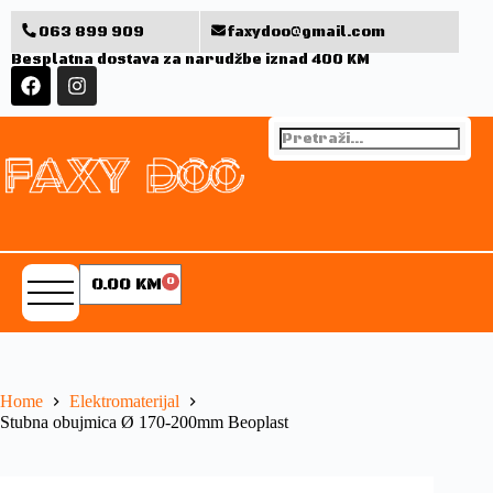
063 899 909
faxydoo@gmail.com
Besplatna dostava za narudžbe iznad 400 KM
0.00
KM
0
Home
Elektromaterijal
Stubna obujmica Ø 170-200mm Beoplast