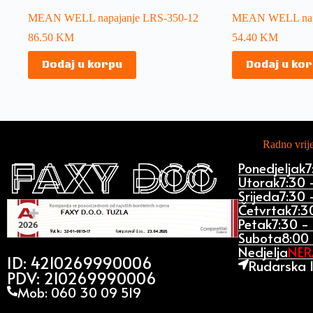
MEAN WELL napajanje LRS-350-12
MEAN WELL napa
86.50
KM
54.40
KM
Dodaj u korpu
Dodaj u ko
Radno vri
Ponedjeljak
7
Utorak
7:30 
Srijeda
7:30 
Četvrtak
7:3
Petak
7:30 -
Subota
8:00 
Nedjelja
NE
ID: 4210269990006
Rudarska 1
PDV: 210269990006
Mob: 060 30 09 519