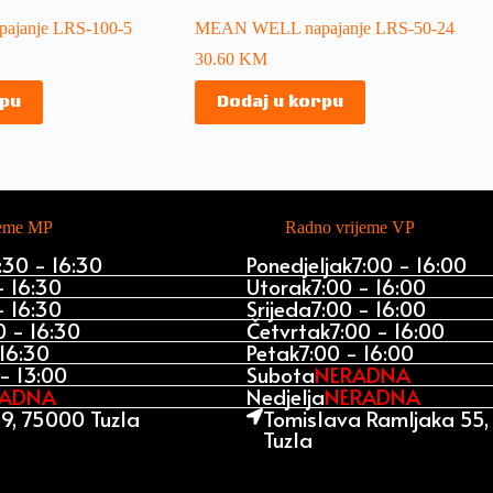
janje LRS-100-5
MEAN WELL napajanje LRS-50-24
30.60
KM
rpu
Dodaj u korpu
jeme MP
Radno vrijeme VP
:30 - 16:30
Ponedjeljak
7:00 - 16:00
- 16:30
Utorak
7:00 - 16:00
- 16:30
Srijeda
7:00 - 16:00
0 - 16:30
Četvrtak
7:00 - 16:00
 16:30
Petak
7:00 - 16:00
- 13:00
Subota
NERADNA
RADNA
Nedjelja
NERADNA
9, 75000 Tuzla
Tomislava Ramljaka 55
Tuzla