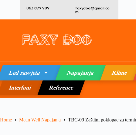
063 899 909
faxydoo@gmail.co
m
Led rasvjeta
Napajanja
Klime
Interfoni
Reference
Home
Mean Well Napajanja
TBC-09 Zaštitni poklopac za termi