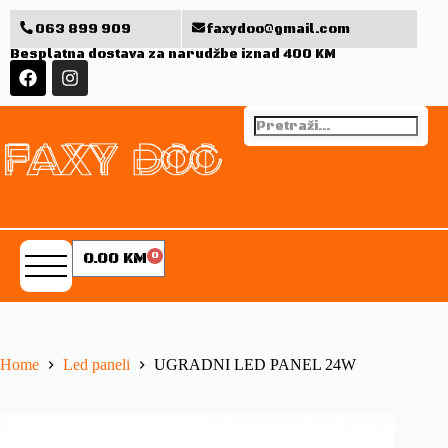
063 899 909
faxydoo@gmail.com
Besplatna dostava za narudžbe iznad 400 KM
0.00
KM
0
Home
Led paneli
UGRADNI LED PANEL 24W