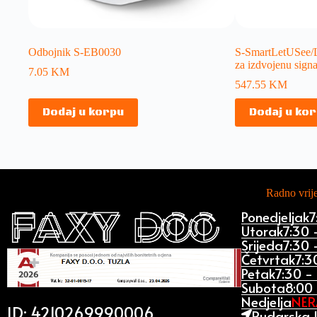
Odbojnik S-EB0030
S-SmartLetUSee/
za izdvojenu signa
7.05
KM
547.55
KM
Dodaj u korpu
Dodaj u ko
Radno vri
Ponedjeljak
7
Utorak
7:30 
Srijeda
7:30 
Četvrtak
7:3
Petak
7:30 -
Subota
8:00 
Nedjelja
NE
ID: 4210269990006
Rudarska 1