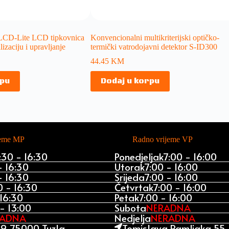
LCD-Lite LCD tipkovnica
Konvencionalni multikriterijski optičko-
lizaciju i upravljanje
termički vatrodojavni detektor S-ID300
44.45
KM
rpu
Dodaj u korpu
jeme MP
Radno vrijeme VP
:30 - 16:30
Ponedjeljak
7:00 - 16:00
- 16:30
Utorak
7:00 - 16:00
- 16:30
Srijeda
7:00 - 16:00
0 - 16:30
Četvrtak
7:00 - 16:00
 16:30
Petak
7:00 - 16:00
- 13:00
Subota
NERADNA
RADNA
Nedjelja
NERADNA
9, 75000 Tuzla
Tomislava Ramljaka 55