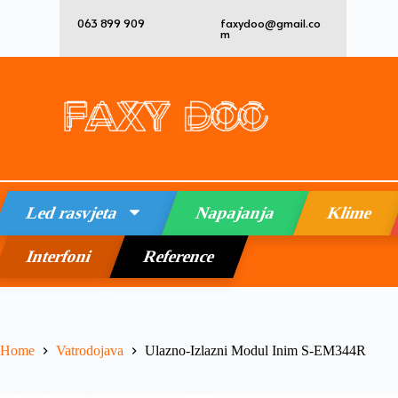
063 899 909
faxydoo@gmail.co
m
Led rasvjeta
Napajanja
Klime
Interfoni
Reference
Home
Vatrodojava
Ulazno-Izlazni Modul Inim S-EM344R