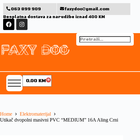
063 899 909
faxydoo@gmail.com
Besplatna dostava za narudžbe iznad 400 KM
0.00
KM
0
Home
Elektromaterijal
Utikač dvopolni masivni PVC “MEDIUM” 16A Aling Crni