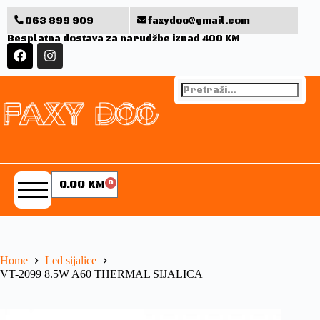
063 899 909
faxydoo@gmail.com
Besplatna dostava za narudžbe iznad 400 KM
0.00
KM
0
Home
Led sijalice
VT-2099 8.5W A60 THERMAL SIJALICA