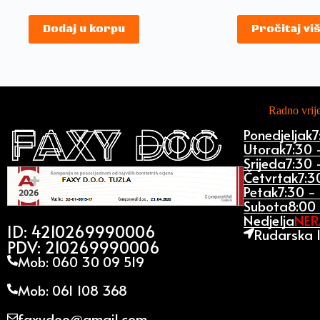
Dodaj u korpu
Pročitaj vi
Radno vri
Ponedjeljak
7
Utorak
7:30 
Srijeda
7:30 
Četvrtak
7:3
Petak
7:30 -
Subota
8:00 
Nedjelja
NE
ID: 4210269990006
Rudarska 1
PDV: 210269990006
Mob: 060 30 09 519
Mob: 061 108 368
faxydoo@gmail.com