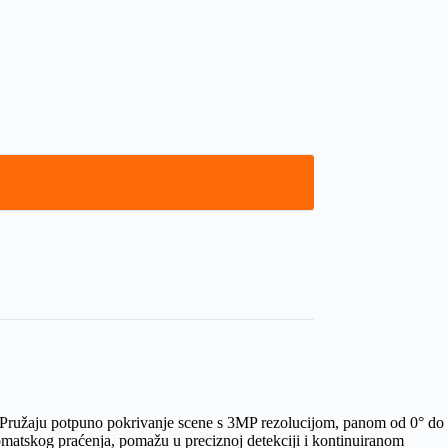
. Pružaju potpuno pokrivanje scene s 3MP rezolucijom, panom od 0° do
utomatskog praćenja, pomažu u preciznoj detekciji i kontinuiranom