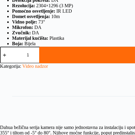
Detekcija pokreta:
DA
Rezolucija:
2304×1296 (3 MP)
Pomoćno osvetljenje:
IR LED
Domet osvetljenja:
10m
Vidno polje:
73°
Mikrofon:
DA
Zvučnik:
DA
Materijal kućišta:
Plastika
Boja:
Bijela
Kategorija:
Video nadzor
Dahua bežična serija kamera nije samo jednostavna za instalaciju i u
355° i tiltom od -5° do 80°. Njihove moćne funkcije, poput predinstalir