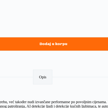
Dodaj u korpu
Opis
potrebu, već također nudi izvančane performanse po povoljnim cijenama
anog patroliranja, AI detekcije ljudi i detekcije kućnih ljubimaca, te a