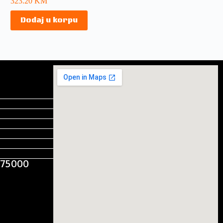
323.20
KM
Dodaj u korpu
, 75000