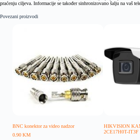
praćenju ciljeva. Informacije se također sinhronizovano šalju na vaš t
Povezani proizvodi
BNC konektor za video nadzor
HIKVISION KA
2CE17H0T-IT3F
0.90
KM