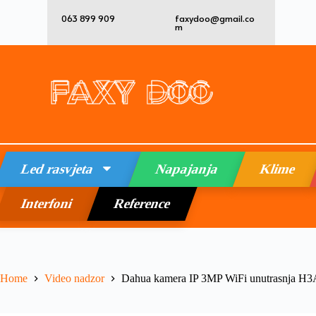
063 899 909
faxydoo@gmail.co
m
Led rasvjeta
Napajanja
Klime
Interfoni
Reference
Home
Video nadzor
Dahua kamera IP 3MP WiFi unutrasnja H3