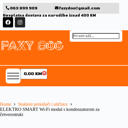
063 899 909
faxydoo@gmail.com
Besplatna dostava za narudžbe iznad 400 KM
0.00
KM
0
Home
Stakleni prekidači i utičnice
ELEKTRO SMART Wi-Fi modul s kondenzatorom za
četverostruki