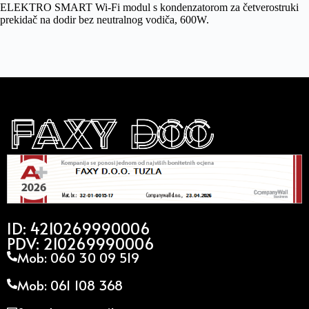
ELEKTRO SMART Wi-Fi modul s kondenzatorom za četverostruki
prekidač na dodir bez neutralnog vodiča, 600W.
ID: 4210269990006
PDV: 210269990006
Mob: 060 30 09 519
Mob: 061 108 368