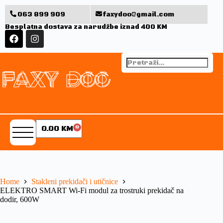
063 899 909
faxydoo@gmail.com
Besplatna dostava za narudžbe iznad 400 KM
0.00
KM
0
Home
Stakleni prekidači i utičnice
ELEKTRO SMART Wi-Fi modul za trostruki prekidač na
dodir, 600W