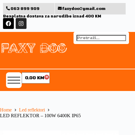
063 899 909
faxydoo@gmail.com
Besplatna dostava za narudžbe iznad 400 KM
0.00
KM
0
Home
Led reflektori
LED REFLEKTOR – 100W 6400K IP65