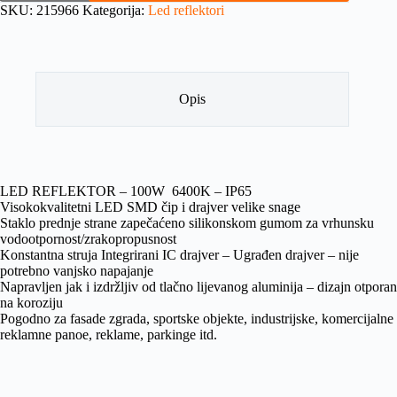
SKU:
215966
Kategorija:
Led reflektori
Opis
LED REFLEKTOR – 100W 6400K – IP65
Visokokvalitetni LED SMD čip i drajver velike snage
Staklo prednje strane zapečaćeno silikonskom gumom za vrhunsku
vodootpornost/zrakopropusnost
Konstantna struja Integrirani IC drajver – Ugrađen drajver – nije
potrebno vanjsko napajanje
Napravljen jak i izdržljiv od tlačno lijevanog aluminija – dizajn otporan
na koroziju
Pogodno za fasade zgrada, sportske objekte, industrijske, komercijalne
reklamne panoe, reklame, parkinge itd.