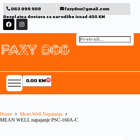
063 899 909
faxydoo@gmail.com
Besplatna dostava za narudžbe iznad 400 KM
0.00
KM
0
Home
Mean Well Napajanja
MEAN WELL napajanje PSC-160A-C