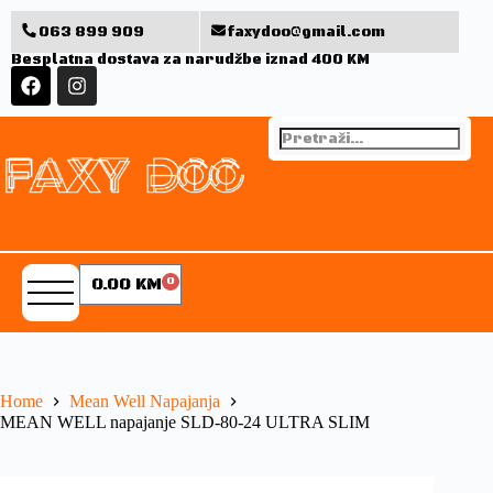
063 899 909
faxydoo@gmail.com
Besplatna dostava za narudžbe iznad 400 KM
0.00
KM
0
Home
Mean Well Napajanja
MEAN WELL napajanje SLD-80-24 ULTRA SLIM