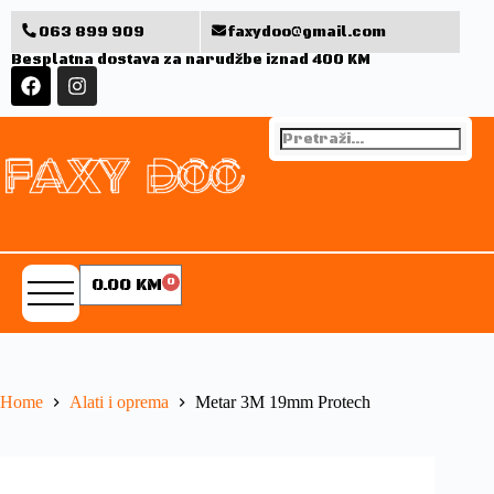
063 899 909
faxydoo@gmail.com
Besplatna dostava za narudžbe iznad 400 KM
0.00
KM
0
Home
Alati i oprema
Metar 3M 19mm Protech