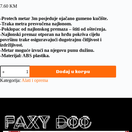
7.60
KM
-Protech metar 3m posjeduje ojačano gumeno kučište.
-Traka metra presvučena najlonom.
-Poklopac od najlonskog premaza – štiti od oštećenja.
-Najlonski premaz otporan na hrđu pokriva cijelu
površinu trake osiguravajući dugotrajnu čitljivost i
izdržljivost.
-Metar moguće izvući na njegovu punu dužinu.
-Materijal: ABS plastika.
Dodaj u korpu
Kategorija:
Alati i oprema