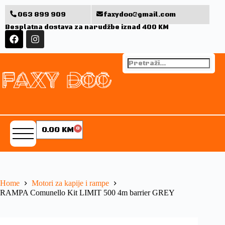
063 899 909
faxydoo@gmail.com
Besplatna dostava za narudžbe iznad 400 KM
0.00
KM
0
Home
Motori za kapije i rampe
RAMPA Comunello Kit LIMIT 500 4m barrier GREY